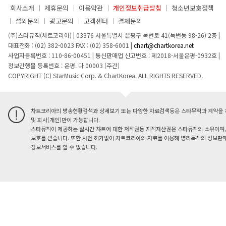
회사소개
제휴문의
이용약관
개인정보취급방침
청소년보호정책
섭외문의
광고문의
고객센터
결제문의
(주)스타뮤직(차트코리아)
|
03376 서울특별시 은평구 녹번로 41(녹번동 98-26) 2층
|
대표전화 : (02) 382-0023
FAX : (02) 358-6001
|
chart@chartkorea.net
사업자등록번호 : 110-86-00451
|
통신판매업 신고번호 : 제2018-서울은평-0932호
|
정보간행물 등록번호 : 은평. 다 00003 (주간)
COPYRIGHT (C) StarMusic Corp. & ChartKorea. ALL RIGHTS RESERVED.
차트코리아의 방송현황검색과 상세보기 또는 다양한 자료검색등은 스타뮤직과 계약을 
및 회사(개인)만이 가능합니다.
스타뮤직이 제공하는 실시간 챠트에 대한 저작권등 지적재산권은 스타뮤직의 소유이며,
보호를 받습니다. 또한 사전 허가없이 차트코리아의 자료를 이용해 영리목적의 정보판매
정보서비스를 할 수 없습니다.