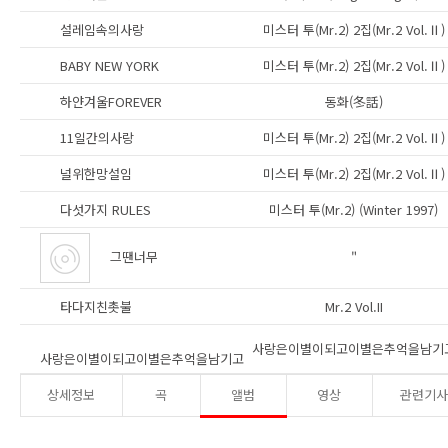
설레임속의사랑
미스터 투(Mr.2) 2집(Mr.2 Vol.Ⅱ)
BABY NEW YORK
미스터 투(Mr.2) 2집(Mr.2 Vol.Ⅱ)
하얀겨울FOREVER
동화(冬話)
11일간의사랑
미스터 투(Mr.2) 2집(Mr.2 Vol.Ⅱ)
널위한망설임
미스터 투(Mr.2) 2집(Mr.2 Vol.Ⅱ)
다섯가지 RULES
미스터 투(Mr.2) (Winter 1997)
그땐너무
"
타다지친촛불
Mr.2 Vol.II
사랑은이별이되고이별은추억을남기
사랑은이별이되고이별은추억을남기고
상세정보
곡
앨범
영상
관련기