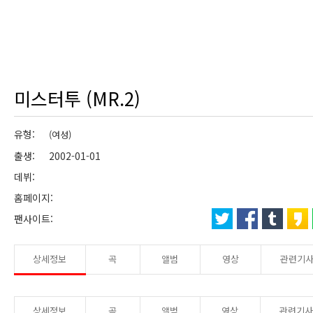
미스터투 (MR.2)
유형:
(여성)
출생: 2002-01-01
데뷔:
홈페이지:
팬사이트:
상세정보
곡
앨범
영상
관련기
상세정보
곡
앨범
영상
관련기