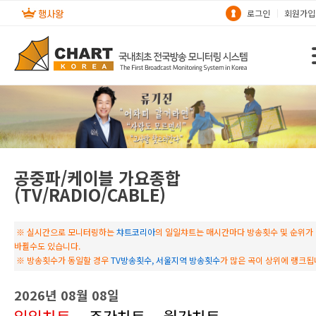
로그인
회원가입
공중파/케이블 가요종합
(TV/RADIO/CABLE)
※ 실시간으로 모니터링하는
챠트코리아
의 일일챠트는 매시간마다 방송횟수 및 순위가
바뀔수도 있습니다.
※ 방송횟수가 동일할 경우
TV방송횟수, 서울지역 방송횟수
가 많은 곡이 상위에 랭크됩
2026년 08월 08일