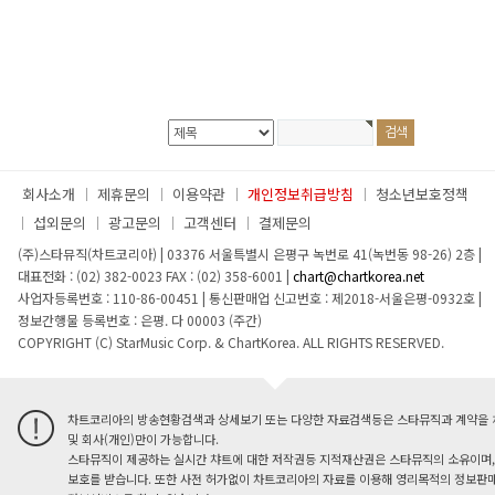
회사소개
제휴문의
이용약관
개인정보취급방침
청소년보호정책
섭외문의
광고문의
고객센터
결제문의
(주)스타뮤직(차트코리아)
|
03376 서울특별시 은평구 녹번로 41(녹번동 98-26) 2층
|
대표전화 : (02) 382-0023
FAX : (02) 358-6001
|
chart@chartkorea.net
사업자등록번호 : 110-86-00451
|
통신판매업 신고번호 : 제2018-서울은평-0932호
|
정보간행물 등록번호 : 은평. 다 00003 (주간)
COPYRIGHT (C) StarMusic Corp. & ChartKorea. ALL RIGHTS RESERVED.
차트코리아의 방송현황검색과 상세보기 또는 다양한 자료검색등은 스타뮤직과 계약을 
및 회사(개인)만이 가능합니다.
스타뮤직이 제공하는 실시간 챠트에 대한 저작권등 지적재산권은 스타뮤직의 소유이며,
보호를 받습니다. 또한 사전 허가없이 차트코리아의 자료를 이용해 영리목적의 정보판매