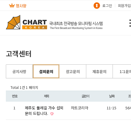
로그인
회원가입
고객센터
공지사항
섭외문의
광고문의
제휴문의
1:1문
Total 1건
1 페이지
번호
제목
글쓴이
날짜
조
1
제주도 둘레길 가수 섭외
차트코리아
11-15
56
문의 드립니다.