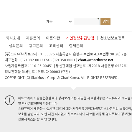
회사소개
제휴문의
이용약관
개인정보취급방침
청소년보호정책
섭외문의
광고문의
고객센터
결제문의
(주)스타뮤직(차트코리아)
|
03376 서울특별시 은평구 녹번로 41(녹번동 98-26) 2층
|
대표전화 : (02) 382-0023
FAX : (02) 358-6001
|
chart@chartkorea.net
사업자등록번호 : 110-86-00451
|
통신판매업 신고번호 : 제2018-서울은평-0932호
|
정보간행물 등록번호 : 은평. 다 00003 (주간)
COPYRIGHT (C) StarMusic Corp. & ChartKorea. ALL RIGHTS RESERVED.
차트코리아의 방송현황검색과 상세보기 또는 다양한 자료검색등은 스타뮤직과 계약을 
및 회사(개인)만이 가능합니다.
스타뮤직이 제공하는 실시간 챠트에 대한 저작권등 지적재산권은 스타뮤직의 소유이며,
보호를 받습니다. 또한 사전 허가없이 차트코리아의 자료를 이용해 영리목적의 정보판매
정보서비스를 할 수 없습니다.