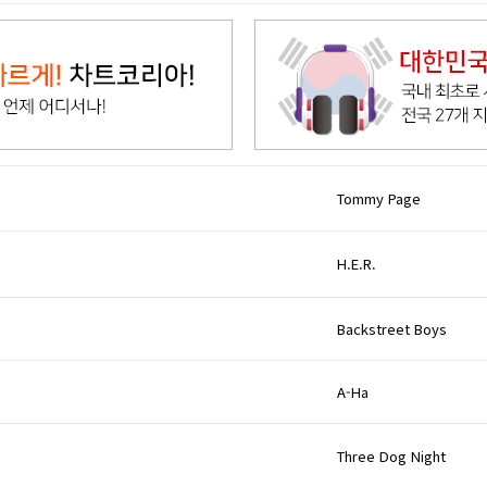
Tommy Page
H.E.R.
Backstreet Boys
A-Ha
Three Dog Night