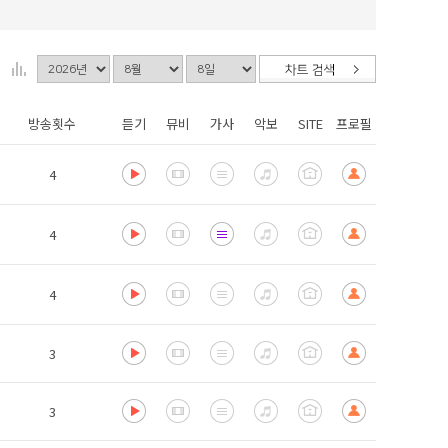
방송횟수
듣기
뮤비
가사
악보
SITE
프로필
4
4
4
3
3