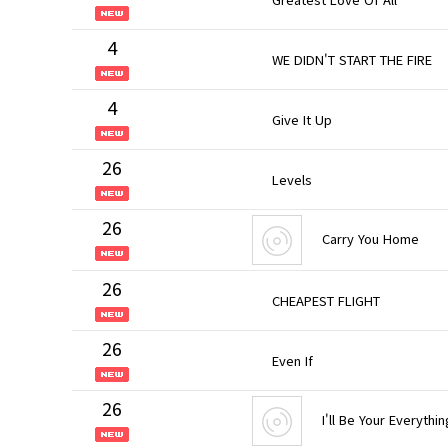
4
WE DIDN'T START THE FIRE
4
Give It Up
26
Levels
26
Carry You Home
26
CHEAPEST FLIGHT
26
Even If
26
I'll Be Your Everythin