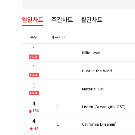
일일차트
주간차트
월간차트
순위
머문기간
1
Billie Jean
1
Dust in the Wind
1
Material Girl
4
1
Listen (Dreamgirls OST)
156
4
1
California Dreamin'
43