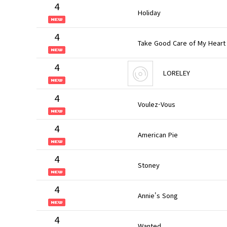
4
Holiday
4
Take Good Care of My Heart
4
LORELEY
4
Voulez-Vous
4
American Pie
4
Stoney
4
Annie's Song
4
Wanted