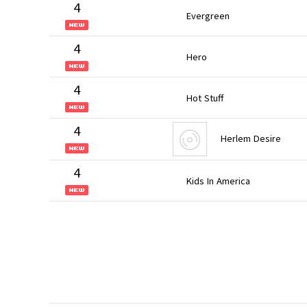
4
Evergreen
4
Hero
4
Hot Stuff
4
Herlem Desire
4
Kids In America