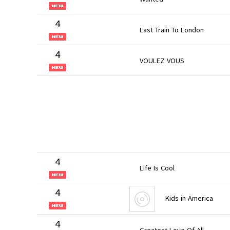
4
Last Train To London
4
VOULEZ VOUS
4
Life Is Cool
4
Kids in America
4
Greatest Love Of All