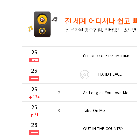
26
I'LL BE YOUR EVERYTHING
26
HARD PLACE
26
2
As Long as You Love Me
134
26
3
Take On Me
21
26
OUT IN THE COUNTRY