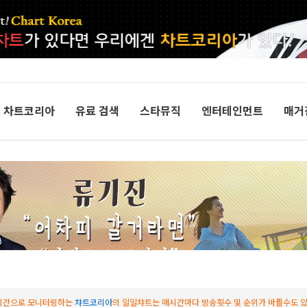
차트코리아
유료 검색
스타뮤직
엔터테인먼트
매거
시간으로 모니터링하는
챠트코리아
의 일일챠트는 매시간마다 방송횟수 및 순위가 바뀔수도 있