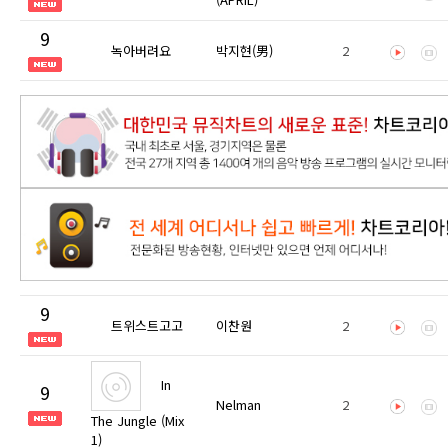
9
녹아버려요
박지현(男)
2
9
트위스트고고
이찬원
2
In
9
Nelman
2
The Jungle (Mix
1)