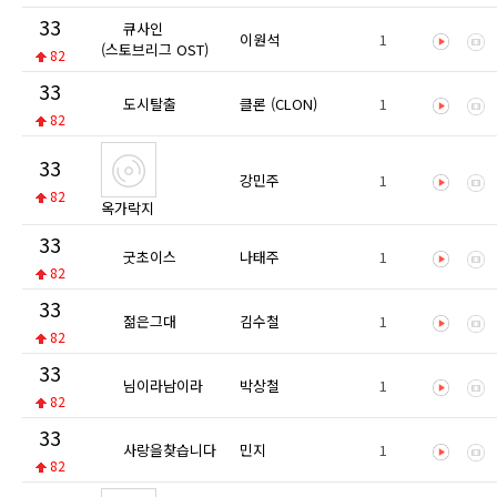
33
큐사인
이원석
1
(스토브리그 OST)
82
33
도시탈출
클론 (CLON)
1
82
33
강민주
1
82
옥가락지
33
굿초이스
나태주
1
82
33
젊은그대
김수철
1
82
33
님이라남이라
박상철
1
82
33
사랑을찾습니다
민지
1
82