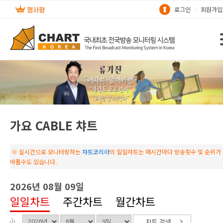
로그인
회원가입
가요 CABLE 챠트
※ 실시간으로 모니터링하는
챠트코리아
의 일일챠트는 매시간마다 방송횟수 및 순위가
바뀔수도 있습니다.
2026년 08월 09일
일일차트
주간차트
월간차트