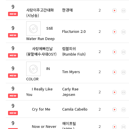
9
사랑이주고간대화
한경애
2
(시낭송)
9
Still
Flucturion 2.0
2
Water Run Deep
9
사랑에빠진날
럼블피쉬
2
(꽃할배수사대OST)
(Rumble Fish)
9
IN
Tim Myers
2
COLOR
9
I Really Like
Carly Rae
2
You
Jepsen
9
Cry for Me
Camila Cabello
2
9
에이프릴
Now or Never
2
(APRIL)