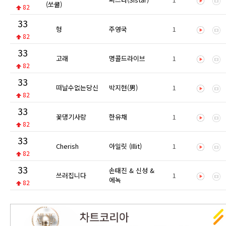
(쏘쿨)
82
33
형
주영국
1
82
33
고래
명콜드라이브
1
82
33
떠날수없는당신
박지현(男)
1
82
33
꽃댕기사랑
한유채
1
82
33
Cherish
아일릿 (Illit)
1
82
33
손태진 & 신성 &
쓰러집니다
1
에녹
82