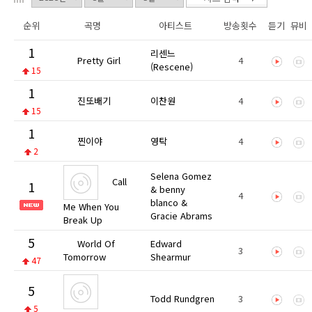
순위
곡명
아티스트
방송횟수
듣기
뮤비
1
리센느
Pretty Girl
4
(Rescene)
15
1
진또배기
이찬원
4
15
1
찐이야
영탁
4
2
Selena Gomez
Call
1
& benny
4
blanco &
Me When You
Gracie Abrams
Break Up
5
World Of
Edward
3
Tomorrow
Shearmur
47
5
Todd Rundgren
3
5