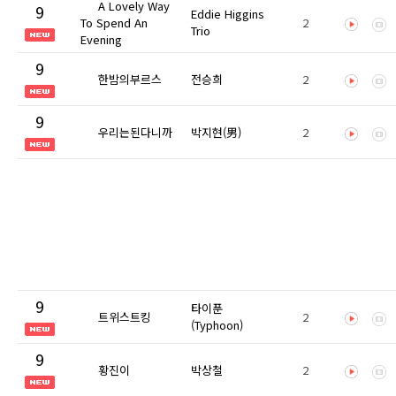
A Lovely Way
9
Eddie Higgins
To Spend An
2
Trio
Evening
9
한밤의부르스
전승희
2
9
우리는된다니까
박지현(男)
2
9
타이푼
트위스트킹
2
(Typhoon)
9
황진이
박상철
2