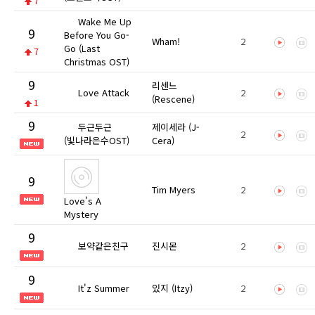
7
Wake Me Up
9
Before You Go-
Wham!
2
Go (Last
7
Christmas OST)
9
리센느
Love Attack
2
(Rescene)
1
9
두근두근
제이세라 (J-
2
(빛나라은수OST)
Cera)
9
Tim Myers
2
Love's A
Mystery
9
보약같은친구
진시몬
2
9
It'z Summer
있지 (Itzy)
2