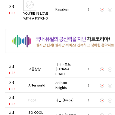
33
Kasabian
1
82
YOU'RE IN LOVE
WITH A PSYCHO
바나나보트
33
여름상상
(BANANA
1
82
BOAT)
33
Arkham
Afterworld
1
Knights
82
33
Pop!
나연 (Twice)
1
82
33
SO COOL
씨스타(Sistar)
1