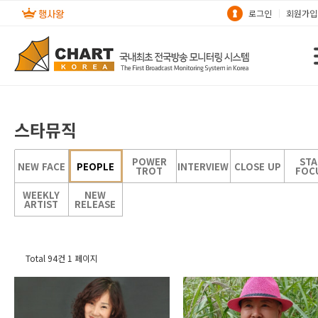
로그인
회원가입
스타뮤직
POWER
STA
NEW FACE
PEOPLE
INTERVIEW
CLOSE UP
TROT
FOC
WEEKLY
NEW
ARTIST
RELEASE
Total 94건
1 페이지