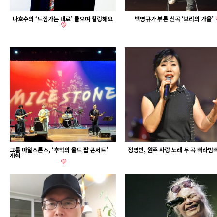
나호수의 ‘느낌가는 대로’ 들으며 힐링해요
백영규가 부른 신곡 ‘보리의 가을’
그룹 마일스톤스, ‘추억의 올드 팝 콘서트’
정명빈, 원주 사랑 노래 두 곡 빠라밤빠
개최