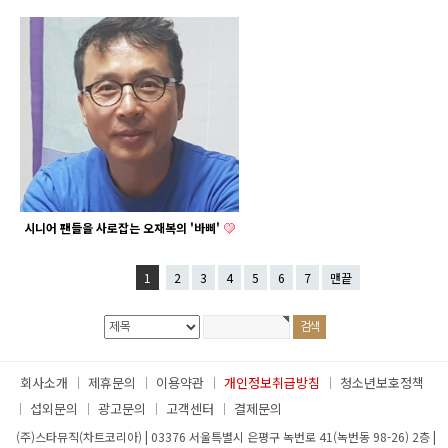
시니어 팬들을 사로잡는 오재복의 '바삐'
1
2
3
4
5
6
7
맨끝
회사소개
제휴문의
이용약관
개인정보취급방침
청소년보호정책
섭외문의
광고문의
고객센터
결제문의
(주)스타뮤직(차트코리아)
|
03376 서울특별시 은평구 녹번로 41(녹번동 98-26) 2층
|