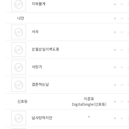
지워볼게
나만
서곡
삼월삼일이백도홍
사랑가
결혼하는날
이준호
신호등
DigitalSingle(신호등)
널사랑하지만
"