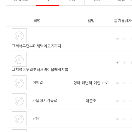
곡명
앨범
듣기
뮤비
가
그저녁무렵부터새벽이오기까지
그저녁이무렵부터새벽이올때까지를
여행길
영화 해변의 여인 OST
가을에서겨울로
이준호
남남