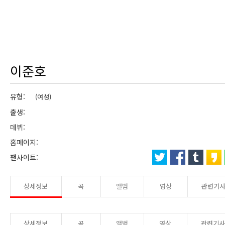
이준호
유형:
(여성)
출생:
데뷔:
홈페이지:
팬사이트:
상세정보
곡
앨범
영상
관련기
상세정보
곡
앨범
영상
관련기