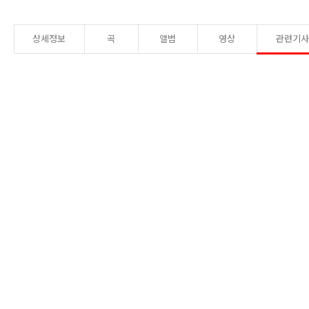
상세정보
곡
앨범
영상
관련기