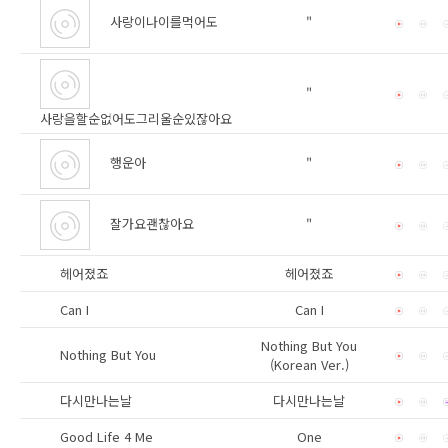
사랑이나이를먹어도
"
"
사랑을할순없어도그리울순있잖아요
행운아
"
잘가요괜찮아요
"
헤어졌죠
헤어졌죠
Can I
Can I
Nothing But You
Nothing But You
(Korean Ver.)
다시만나는날
다시만나는날
Good Life 4 Me
One