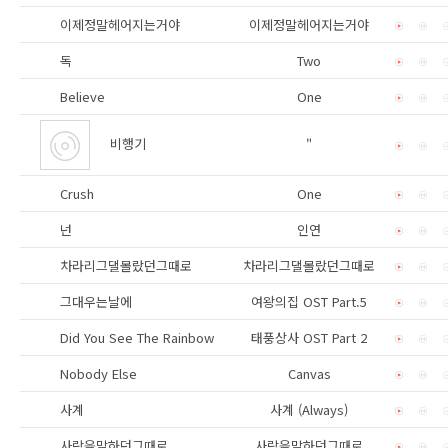
이제정말헤어지는거야
이제정말헤어지는거야
독
Two
Believe
One
비행기
"
Crush
One
넌
인연
차라리그댈몰랐던그때로
차라리그댈몰랐던그때로
그대우는날에
여왕의집 OST Part.5
Did You See The Rainbow
태풍상사 OST Part 2
Nobody Else
Canvas
사계
사계 (Always)
사랑을말하던그때로
사랑을말하던그때로