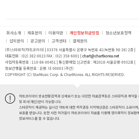
회사소개
제휴문의
이용약관
개인정보취급방침
청소년보호정책
섭외문의
광고문의
고객센터
결제문의
(주)스타뮤직(차트코리아)
|
03376 서울특별시 은평구 녹번로 41(녹번동 98-26) 2층
|
대표전화 : (02) 382-0023
FAX : (02) 358-6001
|
chart@chartkorea.net
사업자등록번호 : 110-86-00451
|
통신판매업 신고번호 : 제2018-서울은평-0932호
|
정보간행물 등록번호 : 은평. 다 00003 (주간)
COPYRIGHT (C) StarMusic Corp. & ChartKorea. ALL RIGHTS RESERVED.
차트코리아의 방송현황검색과 상세보기 또는 다양한 자료검색등은 스타뮤직과 계약을 
및 회사(개인)만이 가능합니다.
스타뮤직이 제공하는 실시간 챠트에 대한 저작권등 지적재산권은 스타뮤직의 소유이며,
보호를 받습니다. 또한 사전 허가없이 차트코리아의 자료를 이용해 영리목적의 정보판매
정보서비스를 할 수 없습니다.