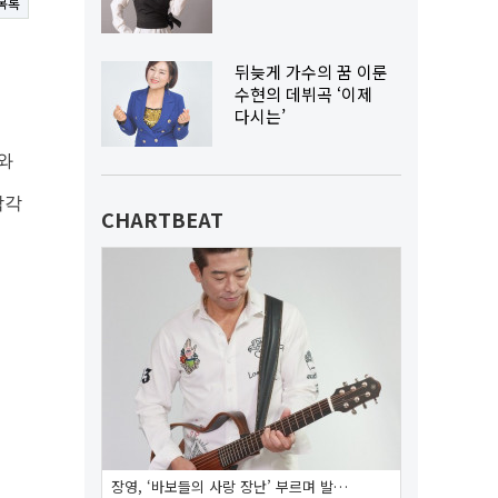
목록
뒤늦게 가수의 꿈 이룬
수현의 데뷔곡 ‘이제
다시는’
와
각각
CHARTBEAT
장영, ‘바보들의 사랑 장난’ 부르며 발…