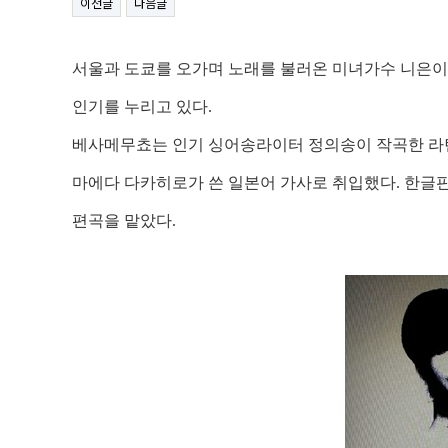
이전글
다음글
서울과 도쿄를 오가며 노래를 불러온 미녀가수 니은이
인기를 누리고 있다
.
베사메무쵸는 인기 싱어송라이터 정의송이 작곡한 라
마에다 다카히로가 쓴 일본어 가사로 취입했다
.
한글판
편곡을 맡았다.