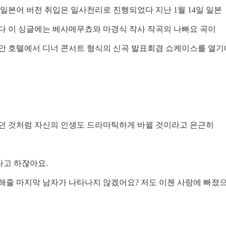
 일본어 버전 취입은 일사천리로 진행되었다 지난
1
월
14
일 일본
 이 싱글에는 베사메무쵸와 마경식 작사 작곡의 나빠요 곡이
안 호텔에서 디너 콘서트 형식의 신곡 발표회겸 쇼케이스를 열기
던 것처럼 자신의 인생도 드라마틱하게 바뀔 것이라고 은근히
다고 하잖아요
.
해줄 마지막 남자가 나타나지 않겠어요
?
저도 이젠 사랑에 빠졌