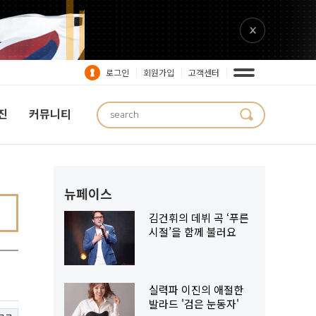
로그인
회원가입
고객센터
진
커뮤니티
WORLD NEWS
뉴페이스
김건휘의 데뷔 곡 ‘푸른
시절’을 함께 불러요
실력파 이진의 애절한
발라드 '검은 눈동자'