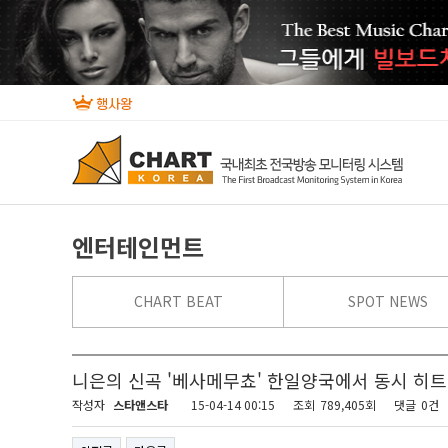
엔터테인먼트
CHART BEAT
SPOT NEWS
니은의 신곡 '베사메무쵸' 한일양국에서 동시 히트
작성자
스타앤스타
15-04-14 00:15
조회
789,405회
댓글
0건