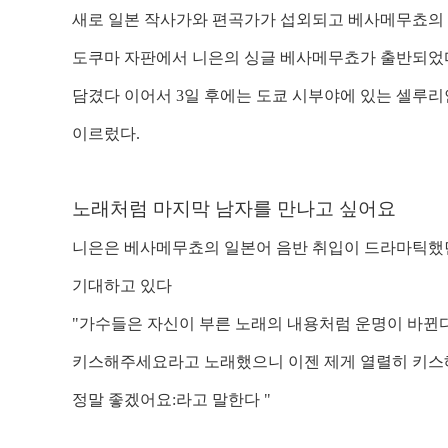
새로 일본 작사가와 편곡가가 섭외되고 베사메무쵸의
도쿠마 자판에서 니은의 싱글 베사메무쵸가 출반되었다
담겼다 이어서
3
일 후에는 도쿄 시부야에 있는 셀루리
이르렀다
.
노래처럼 마지막 남자를 만나고 싶어요
니은은 베사메무쵸의 일본어 음반 취입이 드라마틱했
기대하고 있다
"
가수들은 자신이 부른 노래의 내용처럼 운명이 바뀐
키스해주세요라고 노래했으니 이젠 제게 열렬히 키스
정말 좋겠어요
:
라고 말한다
"